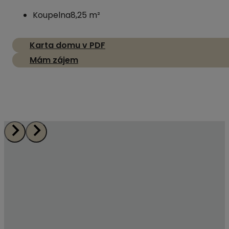
Koupelna
8,25 m²
Karta domu v PDF
Mám zájem