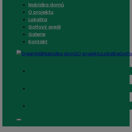
Nabídka domů
O projektu
Lokalita
Golfový areál
Galerie
Kontakt
Nabídka domů
O projektu
Lokalita
Golfo