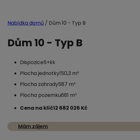
Nabídka domů
/ Dům 10 - Typ B
Dům 10
- Typ B
Dispozice
5+kk
Plocha jednotky
150,3 m²
Plocha zahrady
587 m²
Plocha pozemku
681 m²
Cena na klíč
12 682 026 Kč
Mám zájem