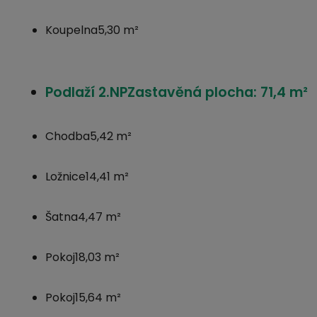
Koupelna
5,30 m²
Podlaží 2.NP
Zastavěná plocha: 71,4 m²
Chodba
5,42 m²
Ložnice
14,41 m²
Šatna
4,47 m²
Pokoj
18,03 m²
Pokoj
15,64 m²