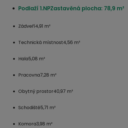
Podlaží 1.NP
Zastavěná plocha: 78,9 m²
Zádveří
4,91 m²
Technická místnost
4,56 m²
Hala
5,08 m²
Pracovna
7,28 m²
Obytný prostor
40,97 m²
Schodiště
5,71 m²
Komora
3,98 m²