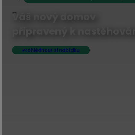
Váš nový domov
připravený k nastěhová
Prohlédnout si nabídku